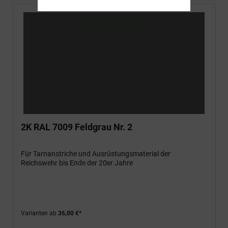
2K RAL 7009 Feldgrau Nr. 2
Für Tarnanstriche und Ausrüstungsmaterial der
Reichswehr bis Ende der 20er Jahre
Varianten ab
36,00 €*