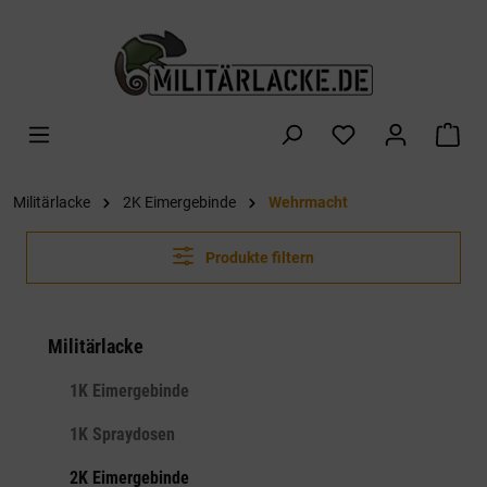
alt springen
War
Militärlacke
2K Eimergebinde
Wehrmacht
Produkte filtern
Militärlacke
1K Eimergebinde
1K Spraydosen
2K Eimergebinde