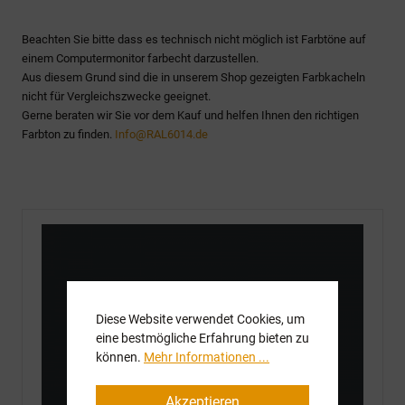
Beachten Sie bitte dass es technisch nicht möglich ist Farbtöne auf
einem Computermonitor farbecht darzustellen.
Aus diesem Grund sind die in unserem Shop gezeigten Farbkacheln
nicht für Vergleichszwecke geeignet.
Gerne beraten wir Sie vor dem Kauf und helfen Ihnen den richtigen
Farbton zu finden.
Info@RAL6014.de
Diese Website verwendet Cookies, um
eine bestmögliche Erfahrung bieten zu
können.
Mehr Informationen ...
Akzeptieren