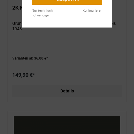
2K KTA 112 Schattenschwarz
Nur technisch
Konfigurieren
notwendige
Grundfarbe für Schweizer Militärfahrzeuge von 1934 bis
1948
Varianten ab
36,00 €*
149,90 €*
Details