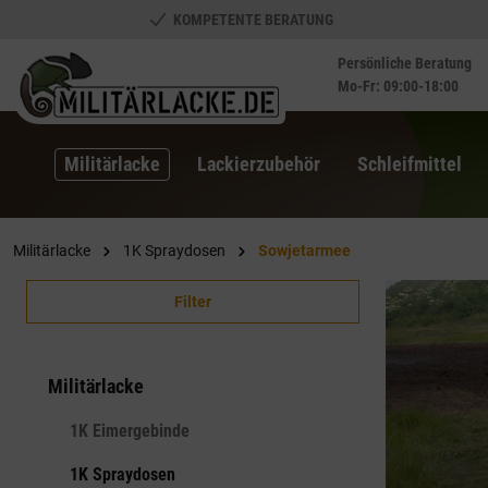
KOMPETENTE BERATUNG
springen
Zur Hauptnavigation springen
Persönliche Beratung
Mo-Fr: 09:00-18:00
Militärlacke
Lackierzubehör
Schleifmittel
Militärlacke
1K Spraydosen
Sowjetarmee
Filter
Militärlacke
1K Eimergebinde
1K Spraydosen