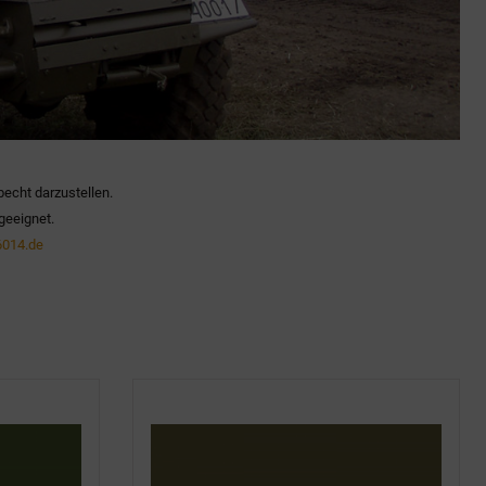
becht darzustellen.
geeignet.
014.de