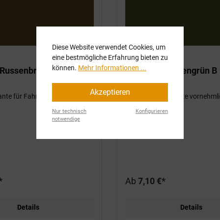
Diese Website verwendet Cookies, um
eine bestmögliche Erfahrung bieten zu
können.
Mehr Informationen ...
 Russenbraun A
1K Spray Russengrün B
Akzeptieren
ante für Fahrzeuge
Stark grüne Variante vornehmli
Ausrüstung
Nur technisch
Konfigurieren
notwendige
*
Ab
7,10 €*
Details
Details