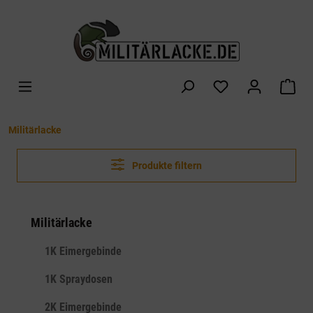
alt springen
War
Militärlacke
Produkte filtern
Militärlacke
1K Eimergebinde
1K Spraydosen
2K Eimergebinde