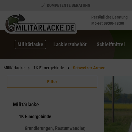
KOMPETENTE BERATUNG
springen
Zur Hauptnavigation springen
Persönliche Beratung
Mo-Fr: 09:00-18:00
Militärlacke
Lackierzubehör
Schleifmittel
Militärlacke
1K Eimergebinde
Schweizer Armee
Filter
Militärlacke
1K Eimergebinde
Grundierungen, Rostumwandler,