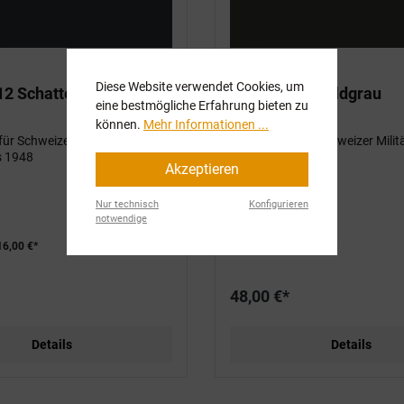
Diese Website verwendet Cookies, um
12 Schattenschwarz
1K KTA 159 Feldgrau
eine bestmögliche Erfahrung bieten zu
können.
Mehr Informationen ...
für Schweizer Militärfahrzeuge
Grundfarbe für Schweizer Mili
s 1948
von 1948 bis 1960
Akzeptieren
Nur technisch
Konfigurieren
notwendige
6,00 €*
Varianten ab
16,00 €*
48,00 €*
Details
Details