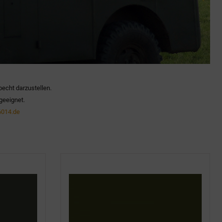
becht darzustellen.
geeignet.
014.de