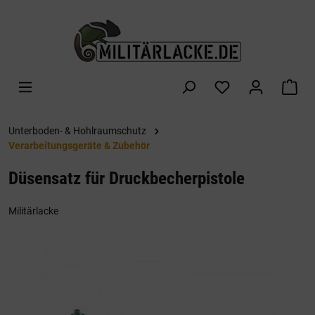
alt springen
War
Unterboden- & Hohlraumschutz
Verarbeitungsgeräte & Zubehör
Düsensatz für Druckbecherpistole
Militärlacke
Bildergalerie überspringen