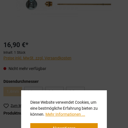
16,90 €*
Inhalt:
1 Stück
Preise inkl. MwSt. zzgl. Versandkosten
Nicht mehr verfügbar
auswählen
Düsendurchmesser
1,4mm
1,8mm
2,0mm
2,5mm
(Diese Option ist zurzeit nicht verfügbar.)
(Diese Option ist zurzeit nicht verfügbar.)
(Diese Option ist zurzeit nicht verfügbar.)
(Diese Option ist zurzeit nicht verf
Diese Website verwendet Cookies, um
Zum Merkzettel hinzufügen
eine bestmögliche Erfahrung bieten zu
Produktnummer:
SW10199
können.
Mehr Informationen ...