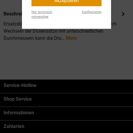
Akzeptieren
Nur technisch
Konfigurieren
Beschreibung
notwendige
Ersatzdüsensatz für unsere Druckbecherpistole. Durch
Wechseln der Düsensätze mit unterschiedlichen
Durchmessern kann die Dru…
Mehr
Service-Hotline
Shop Service
Informationen
Zahlarten