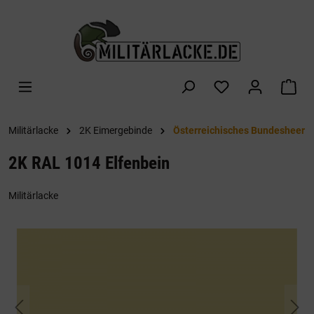
alt springen
War
Militärlacke
2K Eimergebinde
Österreichisches Bundesheer
2K RAL 1014 Elfenbein
Militärlacke
Bildergalerie überspringen