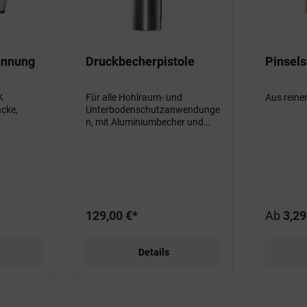
ünnung
Druckbecherpistole
Pinselse
K
Für alle Hohlraum- und
Aus reine
cke,
Unterbodenschutzanwendunge
n, mit Aluminiumbecher und
Anschluss für Normdosen
129,00 €*
Ab
3,29
Details