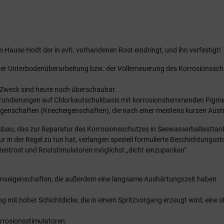
Hause Hodt der in evtl. vorhandenen Rost eindringt, und ihn verfestigt!
kt der Unterbodenüberarbeitung bzw. der Vollerneuerung des Korrosionss
 Zweck sind heute noch überschaubar.
nd Grundierungen auf Chlorkautschukbasis mit korrosionshemmenden Pigm
genschaften (Kriecheigenschaften), die nach einer meistens kurzen Austro
bau, das zur Reparatur des Korrosionsschutzes in Seewasserballasttank
ur in der Regel zu tun hat, verlangen speziell formulierte Beschichtungs
Restrost und Roststimulatoren möglichst „dicht einzupacken“.
tionseigenschaften, die außerdem eine langsame Aushärtungszeit haben.
ng mit hoher Schichtdicke, die in einem Spritzvorgang erzeugt wird, eine
rrosionsstimulatoren.