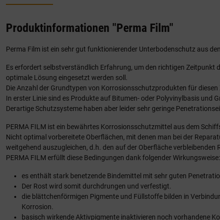
Produktinformationen "Perma Film"
Perma Film ist ein sehr gut funktionierender Unterbodenschutz aus dem 
Es erfordert selbstverständlich Erfahrung, um den richtigen Zeitpun
optimale Lösung eingesetzt werden soll.
Die Anzahl der Grundtypen von Korrosionsschutzprodukten für diesen
In erster Linie sind es Produkte auf Bitumen- oder Polyvinylbasis u
Derartige Schutzsysteme haben aber leider sehr geringe Penetrationsei
PERMA FILM ist ein bewährtes Korrosionsschutzmittel aus dem Schiffs
Nicht optimal vorbereitete Oberflächen, mit denen man bei der Reparat
weitgehend auszugleichen, d.h. den auf der Oberfläche verbleibenden 
PERMA FILM erfüllt diese Bedingungen dank folgender Wirkungsweise:
es enthält stark benetzende Bindemittel mit sehr guten Penetra
Der Rost wird somit durchdrungen und verfestigt.
die blättchenförmigen Pigmente und Füllstoffe bilden in Verbindu
Korrosion.
basisch wirkende Aktivpigmente inaktivieren noch vorhandene Ko