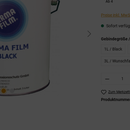
Ab
4
Preise inkl. Mw
Sofort verfügb
Gebindegröße /
1L / Black
3L / Wunschf
Produkt A
Zum Merkzett
Produktnumme