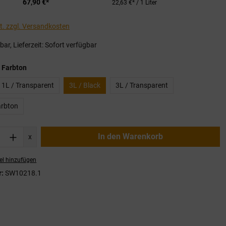
67,90 €*
22,63 €* / 1 Liter
St. zzgl. Versandkosten
ar, Lieferzeit: Sofort verfügbar
auswählen
 Farbton
1L / Transparent
3L / Black
3L / Transparent
arbton
nzahl: Gib den gewünschten Wert ein oder
In den Warenkorb
x
el hinzufügen
r:
SW10218.1