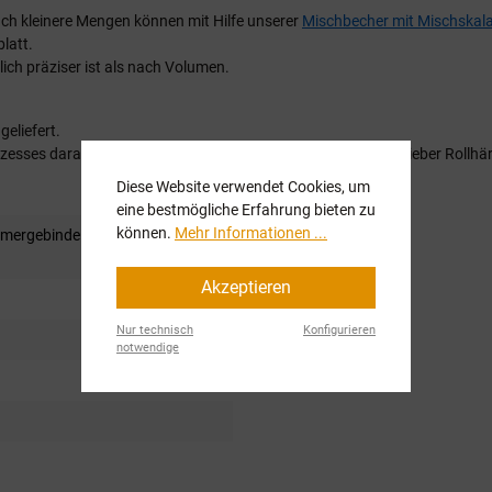
uch kleinere Mengen können mit Hilfe unserer
Mischbecher mit Mischskal
latt.
ich präziser ist als nach Volumen.
eliefert.
esses darauf hinweisen dass Sie anstelle des Spritzhärters lieber Rollhä
Diese Website verwendet Cookies, um
eine bestmögliche Erfahrung bieten zu
können.
Mehr Informationen ...
imergebinde (Härter inkl.)
, 6kg
Akzeptieren
Nur technisch
Konfigurieren
notwendige