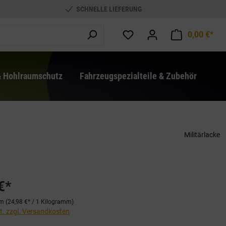
SCHNELLE LIEFERUNG
0,00 €*
War
& Hohlraumschutz
Fahrzeugspezialteile & Zubehör
Militärlacke
€*
mm
(24,98 €* / 1 Kilogramm)
St. zzgl. Versandkosten