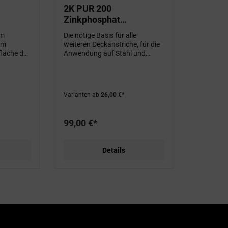
2K PUR 200
Zinkphosphat
Grundierung
im
Die nötige Basis für alle
em
weiteren Deckanstriche, für die
fläche des
Anwendung auf Stahl und
stenter
Altlanstrichen - mit aktivem
d bleibt
Korrosionsschutz
ht)
Varianten ab
26,00 €*
99,00 €*
Details