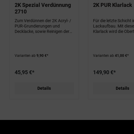
2K Spezial Verdünnung
2K PUR Klarlack
2710
Zum Verdünnen der 2K Acryl- /
Für die letzte Schicht 
PUR-Grundierungen und
Lackaufbau. Mit dies
Decklacke, sowie Reinigen der
Klarlack wird die Ober
Gerätschaften.
Lackes noch kratzresi
und UV-beständiger un
damit (wenn gewünsc
stumpfmatt
Varianten ab
9,90 €*
Varianten ab
41,00 €*
45,95 €*
149,90 €*
Details
Details