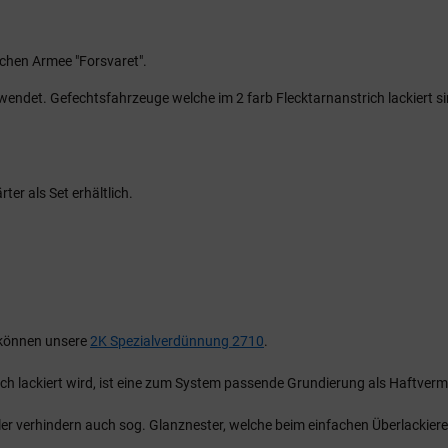
schen Armee "Forsvaret".
wendet. Gefechtsfahrzeuge welche im 2 farb Flecktarnanstrich lackiert s
er als Set erhältlich.
u können unsere
2K Spezialverdünnung 2710
.
ch lackiert wird, ist eine zum System passende Grundierung als Haftve
r verhindern auch sog. Glanznester, welche beim einfachen Überlackier