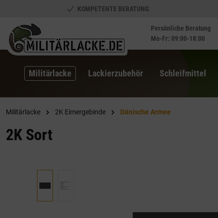
KOMPETENTE BERATUNG
springen
Zur Hauptnavigation springen
Persönliche Beratung
Mo-Fr: 09:00-18:00
Militärlacke
Lackierzubehör
Schleifmittel
Militärlacke
2K Eimergebinde
Dänische Armee
2K Sort
Bildergalerie überspringen