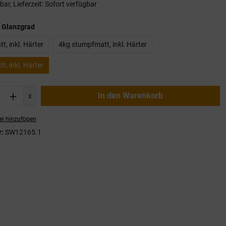
ar, Lieferzeit: Sofort verfügbar
auswählen
 Glanzgrad
, inkl. Härter
4kg stumpfmatt, inkl. Härter
, inkl. Härter
nzahl: Gib den gewünschten Wert ein oder
In den Warenkorb
x
el hinzufügen
r:
SW12165.1