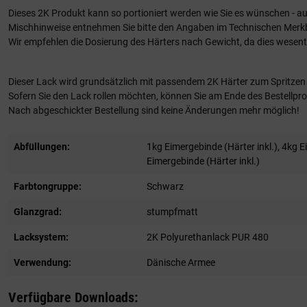
Dieses 2K Produkt kann so portioniert werden wie Sie es wünschen - a
Mischhinweise entnehmen Sie bitte den Angaben im Technischen Merkb
Wir empfehlen die Dosierung des Härters nach Gewicht, da dies wesentl
Dieser Lack wird grundsätzlich mit passendem 2K Härter zum Spritzen g
Sofern Sie den Lack rollen möchten, können Sie am Ende des Bestellproz
Nach abgeschickter Bestellung sind keine Änderungen mehr möglich!
Abfüllungen:
1kg Eimergebinde (Härter inkl.)
, 4kg E
Eimergebinde (Härter inkl.)
Farbtongruppe:
Schwarz
Glanzgrad:
stumpfmatt
Lacksystem:
2K Polyurethanlack PUR 480
Verwendung:
Dänische Armee
Verfügbare Downloads: