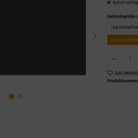
Sofort verfügb
Gebindegröße /
1kg stumpfmatt
6kg stumpfmatt
Produkt A
Zum Merkzett
Produktnumme