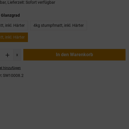
ar, Lieferzeit: Sofort verfügbar
auswählen
 Glanzgrad
, inkl. Härter
4kg stumpfmatt, inkl. Härter
, inkl. Härter
nzahl: Gib den gewünschten Wert ein oder
In den Warenkorb
x
el hinzufügen
r:
SW10008.2