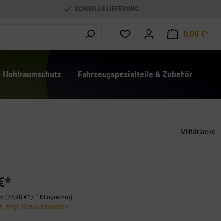
SCHNELLE LIEFERUNG
0,00 €*
War
& Hohlraumschutz
Fahrzeugspezialteile & Zubehör
Militärlacke
€*
mm
(24,98 €* / 1 Kilogramm)
St. zzgl. Versandkosten