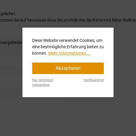
eliefert.
esses darauf hinweisen dass Sie anstelle des Spritzhärters lieber Rollhä
Diese Website verwendet Cookies, um
imergebinde (Härter inkl.)
, 6kg
eine bestmögliche Erfahrung bieten zu
können.
Mehr Informationen ...
Akzeptieren
Nur technisch
Konfigurieren
notwendige