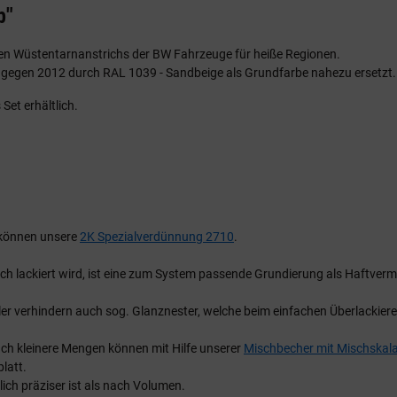
b"
zten Wüstentarnanstrichs der BW Fahrzeuge für heiße Regionen.
d gegen 2012 durch RAL 1039 - Sandbeige als Grundfarbe nahezu ersetzt.
Set erhältlich.
u können unsere
2K Spezialverdünnung 2710
.
ch lackiert wird, ist eine zum System passende Grundierung als Haftve
r verhindern auch sog. Glanznester, welche beim einfachen Überlackier
uch kleinere Mengen können mit Hilfe unserer
Mischbecher mit Mischskal
latt.
ich präziser ist als nach Volumen.