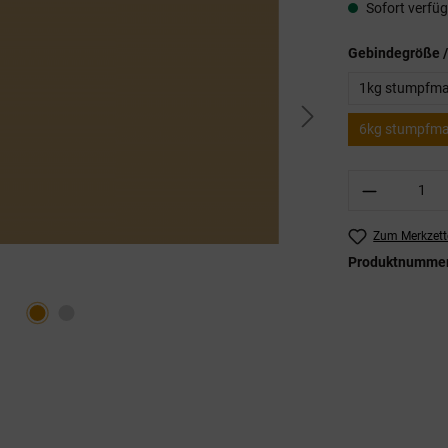
Sofort verfügb
Gebindegröße /
1kg stumpfmatt
6kg stumpfmatt
Produkt A
Zum Merkzett
Produktnumme