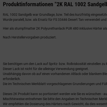
Produktinformationen "2K RAL 1002 Sandgel
RAL 1002 Sandgelb war Grundlage, bzw. Teil des kurzfristig eingeset
Wurde paralell, bzw. als Ersatz für FS 33446 Desert Tan verwendet un
Hier als stumpfmatter 2K Polyurethanlack PUR 480 inklusive Härter als 
Nach Herstellervorgaben produziert.
Sie benötigen um den Lack auf Spritz- bzw. Rollviskosität einstellen z
Dieser Lack ist nicht für die alleinige Verwendung geeignet.
Unabhängig davon ob auf einen vorhandenen Altlack oder blankem Ble
erforderlich.
Die im Technischen Merkblatt vorgeschlagenen Grundierungen und Fülle
Dieses 2K Produkt kann so portioniert werden wie Sie es wünschen - a
Mischhinweise entnehmen Sie bitte den Angaben im Technischen Merkb
Wir empfehlen die Dosierung des Härters nach Gewicht, da dies wesentl