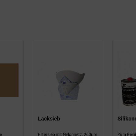
Lacksieb
Silikon
le
Filtersieb mit Nylonnetz, 260µm
Zum Reini