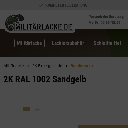
KOMPETENTE BERATUNG
springen
Zur Hauptnavigation springen
Persönliche Beratung
Mo-Fr: 09:00-18:00
Militärlacke
Lackierzubehör
Schleifmittel
Militärlacke
2K Eimergebinde
Bundeswehr
2K RAL 1002 Sandgelb
Bildergalerie überspringen