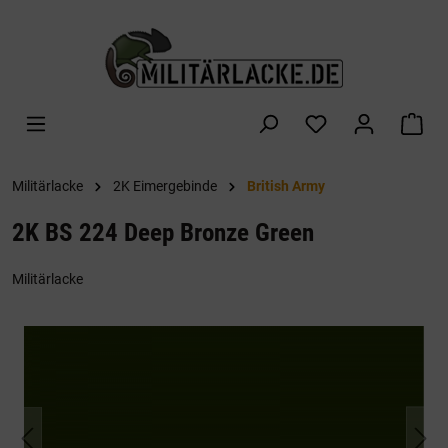
alt springen
War
Militärlacke
2K Eimergebinde
British Army
2K BS 224 Deep Bronze Green
Militärlacke
Bildergalerie überspringen