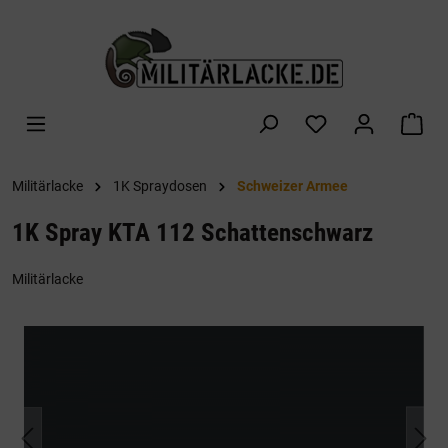
alt springen
War
Militärlacke
1K Spraydosen
Schweizer Armee
1K Spray KTA 112 Schattenschwarz
Militärlacke
Bildergalerie überspringen