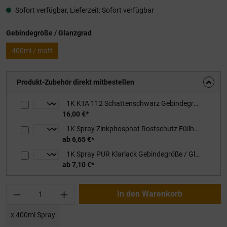
Sofort verfügbar, Lieferzeit: Sofort verfügbar
auswählen
Gebindegröße / Glanzgrad
400ml / matt
Produkt-Zubehör direkt mitbestellen
1K KTA 112 Schattenschwarz Gebindegröße / Glanzgrad: 0,75L / matt
16,00 €*
1K Spray Zinkphosphat Rostschutz Füllhaftgrundierung Gebindegröße / Farbton: 400ml / rotbraun
ab 6,65 €*
1K Spray PUR Klarlack Gebindegröße / Glanzgrad: 400ml / stumpfmatt
ab 7,10 €*
Produkt Anzahl: Gib den gewünschten Wert ei
In den Warenkorb
x 400ml Spray