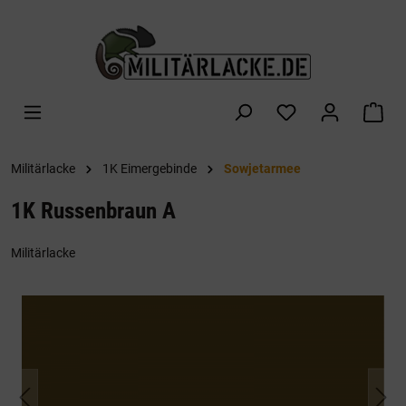
alt springen
War
Militärlacke
1K Eimergebinde
Sowjetarmee
1K Russenbraun A
Militärlacke
Bildergalerie überspringen