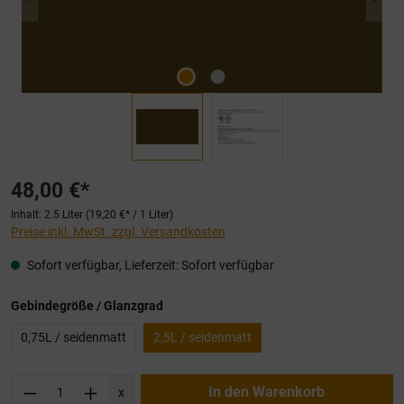
48,00 €*
Inhalt:
2.5 Liter
(19,20 €* / 1 Liter)
Preise inkl. MwSt. zzgl. Versandkosten
Sofort verfügbar, Lieferzeit: Sofort verfügbar
auswählen
Gebindegröße / Glanzgrad
0,75L / seidenmatt
2,5L / seidenmatt
Produkt Anzahl: Gib den gewünschten Wert ei
In den Warenkorb
x