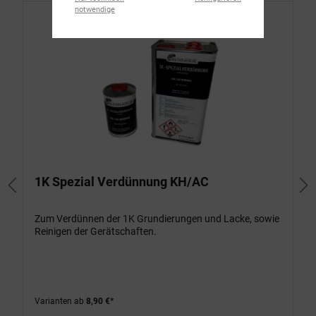
notwendige
1K Spezial Verdünnung KH/AC
Zum Verdünnen der 1K Grundierungen und Lacke, sowie
Reinigen der Gerätschaften.
Varianten ab
8,90 €*