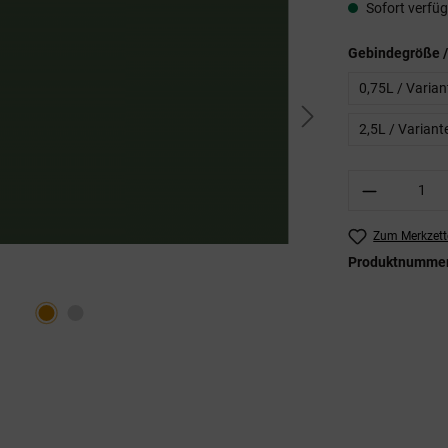
Sofort verfügb
Gebindegröße /
0,75L / Varia
2,5L / Varian
Produkt A
Zum Merkzett
Produktnumme