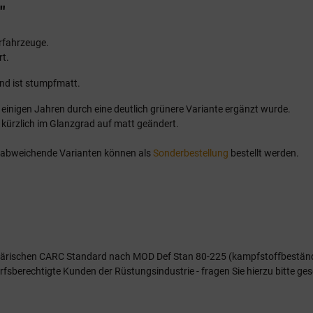
"
ärfahrzeuge.
rt.
nd ist stumpfmatt.
 einigen Jahren durch eine deutlich grünere Variante ergänzt wurde.
 kürzlich im Glanzgrad auf matt geändert.
on abweichende Varianten können als
Sonderbestellung
bestellt werden.
 militärischen CARC Standard nach MOD Def Stan 80-225 (kampfstoffbestän
fsberechtigte Kunden der Rüstungsindustrie - fragen Sie hierzu bitte ge