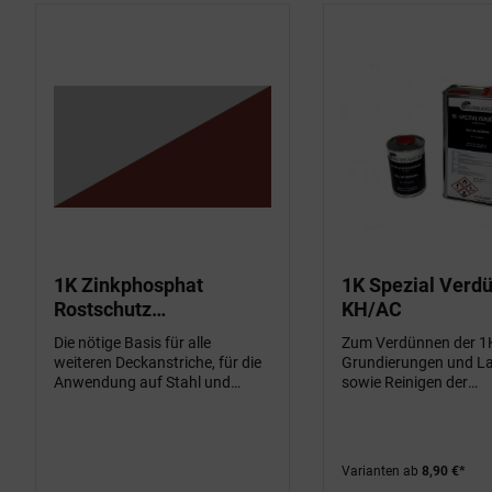
1K Zinkphosphat
1K Spezial Verd
Rostschutz
KH/AC
Füllhaftgrundierung
Die nötige Basis für alle
Zum Verdünnen der 1
weiteren Deckanstriche, für die
Grundierungen und La
Anwendung auf Stahl und
sowie Reinigen der
Altanstrichen - mit aktivem
Gerätschaften.
Korrosionsschutz
Varianten ab
8,90 €*