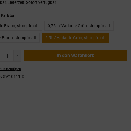
ar, Lieferzeit: Sofort verfügbar
auswählen
 Farbton
nte Braun, stumpfmatt
0,75L / Variante Grün, stumpfmatt
te Braun, stumpfmatt
2,5L / Variante Grün, stumpfmatt
nzahl: Gib den gewünschten Wert ein oder
In den Warenkorb
x
el hinzufügen
r:
SW10111.3