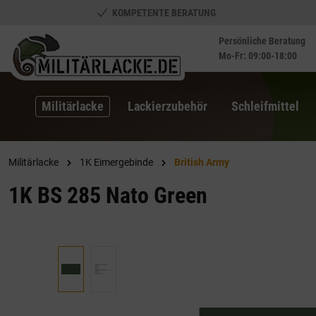
KOMPETENTE BERATUNG
springen
Zur Hauptnavigation springen
Persönliche Beratung
Mo-Fr: 09:00-18:00
Militärlacke
Lackierzubehör
Schleifmittel
Militärlacke
1K Eimergebinde
British Army
1K BS 285 Nato Green
Bildergalerie überspringen