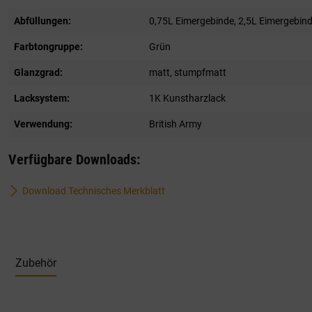
Abfüllungen:
0,75L Eimergebinde
, 2,5L Eimergebin
Farbtongruppe:
Grün
Glanzgrad:
matt
, stumpfmatt
Lacksystem:
1K Kunstharzlack
Verwendung:
British Army
Verfügbare Downloads:
Download Technisches Merkblatt
Zubehör
Produktgalerie überspringen