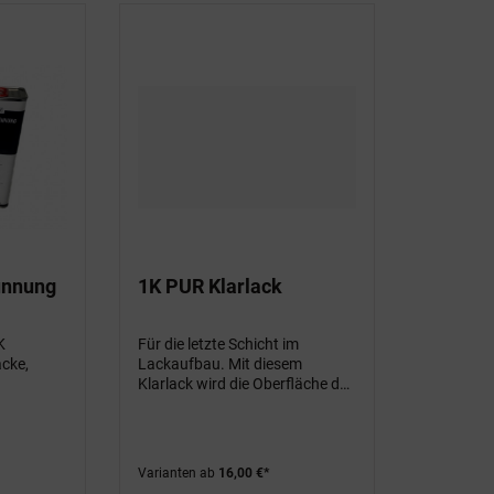
ünnung
1K PUR Klarlack
K
Für die letzte Schicht im
cke,
Lackaufbau. Mit diesem
Klarlack wird die Oberfläche des
Lackes noch kratzresistenter
und UV-beständiger und bleibt
damit (wenn gewünscht)
stumpfmatt
Varianten ab
16,00 €*